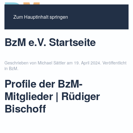
Zum Hauptinhalt springen
BzM e.V. Startseite
Geschrieben von Michael Sättler am
19. April 2024
. Veröffentlicht
in
BzM
.
Profile der BzM-
Mitglieder | Rüdiger
Bischoff