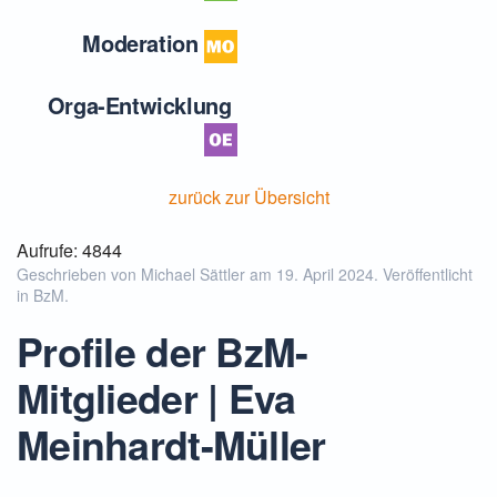
Moderation
Orga-Entwicklung
zurück zur Übersicht
Aufrufe: 4844
Geschrieben von Michael Sättler am
19. April 2024
. Veröffentlicht
in
BzM
.
Profile der BzM-
Mitglieder | Eva
Meinhardt-Müller